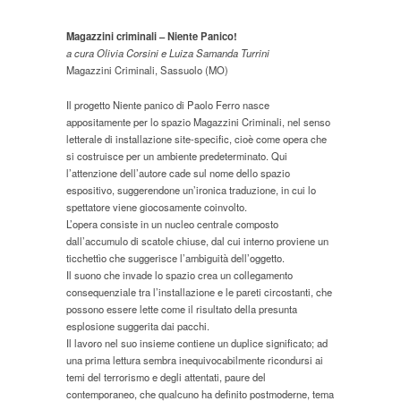
Magazzini criminali – Niente Panico!
a cura Olivia Corsini e Luiza Samanda Turrini
Magazzini Criminali, Sassuolo (MO)
Il progetto Niente panico di Paolo Ferro nasce
appositamente per lo spazio Magazzini Criminali, nel senso
letterale di installazione site-specific, cioè come opera che
si costruisce per un ambiente predeterminato. Qui
l’attenzione dell’autore cade sul nome dello spazio
espositivo, suggerendone un’ironica traduzione, in cui lo
spettatore viene giocosamente coinvolto.
L’opera consiste in un nucleo centrale composto
dall’accumulo di scatole chiuse, dal cui interno proviene un
ticchettìo che suggerisce l’ambiguità dell’oggetto.
Il suono che invade lo spazio crea un collegamento
consequenziale tra l’installazione e le pareti circostanti, che
possono essere lette come il risultato della presunta
esplosione suggerita dai pacchi.
Il lavoro nel suo insieme contiene un duplice significato; ad
una prima lettura sembra inequivocabilmente ricondursi ai
temi del terrorismo e degli attentati, paure del
contemporaneo, che qualcuno ha definito postmoderne, tema