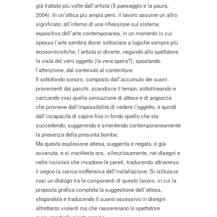
già trattato più volte dall’artista (Il paesaggio e la paura,
2004). In un’ottica più ampia però, il lavoro assume un altro
significato: all’interno di una riflessione sul sistema
espositivo dell’arte contemporanea, in un momento in cui
spesso l’arte sembra dover sottostare a logiche sempre più
economicistiche, l’artista si diverte, negando allo spettatore
la vista del vero oggetto (la vera opera?), spostando
l’attenzione, dal contenuto al contenitore.
Il sottofondo sonoro, composto dall’accumulo dei suoni
provenienti dai pacchi, scandisce il tempo, sottolineando e
caricando così quella sensazione di attesa e di angoscia
che proviene dall’impossibilità di vedere l’oggetto, e quindi
dall’incapacità di capire fino in fondo quello che sta
succedendo, suggerendo e smentendo contemporaneamente
la presenza della presunta bomba.
Ma questa esplosione attesa, suggerita e negata, è già
avvenuta, e si manifesta ora, silenziosamente, nei disegni e
nelle incisioni che invadono le pareti, traducendo attraverso
il segno la carica inoffensiva dell’installazione. Si istituisce
così un dialogo tra le componenti di questo lavoro, in cui la
proposta grafica completa la suggestione dell’attesa,
sfogandola e traducendo il suono ossessivo in disegni
altrettanto violenti ma che rasserenano lo spettatore
sussurandogli: niente panico.