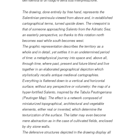
dellʼidentità di un luogo e della sua interpretazione.
The drawing, done entirely by free hand, represents the
Salentinian peninsula viewed from above and, in established
cartographical terms, turned upside down. The viewpoint is
that of someone approaching Salento from the Adriatic Sea;
an easterly perspective, so thanks to this rotation north
becomes east while south becomes west.
The graphic representation describes the territory as a
whole and in detail, yet settles it in an undetermined period
of time: a metaphysical journey into space and, above all,
through time, where past, present and future blend and live
together in an elaborated geographical depiction which
stylistically recalls antique medieval cartographies.
Everything is flattened down to a vertical and horizontal
surface, without any perspective or volumetry: the map of a
hyper-fortified Salento, inspired by the Tabula Peutingeriana
(Peutinger Map). The effect is a network composed of
miniaturized topographical, architectural and vegetable
elements, either real or invented, which determine the
texturization of the surface. The latter may even become
mere abstraction as in the case of cultivated fields, enclosed
by dry stone walls.
The defensive structures depicted in the drawing display all