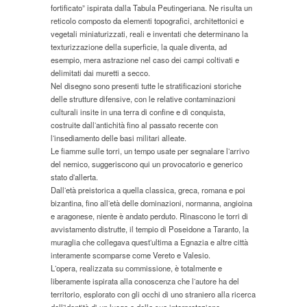
fortificato” ispirata dalla Tabula Peutingeriana. Ne risulta un
reticolo composto da elementi topografici, architettonici e
vegetali miniaturizzati, reali e inventati che determinano la
texturizzazione della superficie, la quale diventa, ad
esempio, mera astrazione nel caso dei campi coltivati e
delimitati dai muretti a secco.
Nel disegno sono presenti tutte le stratificazioni storiche
delle strutture difensive, con le relative contaminazioni
culturali insite in una terra di confine e di conquista,
costruite dallʼantichità fino al passato recente con
lʼinsediamento delle basi militari alleate.
Le fiamme sulle torri, un tempo usate per segnalare lʼarrivo
del nemico, suggeriscono qui un provocatorio e generico
stato dʼallerta.
Dallʼetà preistorica a quella classica, greca, romana e poi
bizantina, fino allʼetà delle dominazioni, normanna, angioina
e aragonese, niente è andato perduto. Rinascono le torri di
avvistamento distrutte, il tempio di Poseidone a Taranto, la
muraglia che collegava questʼultima a Egnazia e altre città
interamente scomparse come Vereto e Valesio.
Lʼopera, realizzata su commissione, è totalmente e
liberamente ispirata alla conoscenza che lʼautore ha del
territorio, esplorato con gli occhi di uno straniero alla ricerca