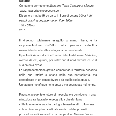
Salento
Collezione permanente
Masseria Torre Coccaro & Maizza –
www.masseriatorrecoccaro.com
Disegno a matita 4H su carta in fibra di cotone 300gr /
4H
pencil
d
rawing on paper cotton fiber 300gr
140 x 370 cm
2013
Il disegno, totalmente eseguito a mano libera, è la
rappresentazione dallʼalto della penisola salentina
rovesciata rispetto alla cartografia convenzionale.
Il punto di vista è di chi arriva in Salento dal mare Adriatico,
ovvero da est, quindi, per rotazione il nord diventa est e il
sud diventa ovest.
La rappresentazione grafica comprende il territorio descritto
nella sua totalità e anche nelle sue particolarità, ma
considerato in un tempo diverso da quello reale attuale.
Un viaggio metafisico nello spazio ma soprattutto nel tempo.
Passato, presente e futuro si mescolano e convivono in una
minuziosa raffigurazione geografica che richiama
stilisticamente le antiche cartografie medievali. Tutto viene
schiacciato sul piano verticale e orizzontale, privo di
prospettiva e di volumetria: la mappa di un Salento “super